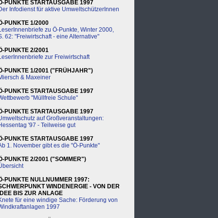
Ö-PUNKTE STARTAUSGABE 1997
Der Infodienst für aktive UmweltschützerInnen
Ö-PUNKTE 1/2000
LeserInnenbriefe zu Ö-Punkte, Winter 2000,
S. 62: "Freiwirtschaft - eine Alternative"
Ö-PUNKTE 2/2001
LeserInnenbriefe zur Freiwirtschaft
Ö-PUNKTE 1/2001 ("FRÜHJAHR")
Miersch & Maxeiner
Ö-PUNKTE STARTAUSGABE 1997
Wettbewerb "Müllfreie Schule"
Ö-PUNKTE STARTAUSGABE 1997
Umweltschutz auf Großveranstaltungen:
Hessentag '97 - Teilweise gut
Ö-PUNKTE STARTAUSGABE 1997
Ab 1. November gibt es die "Ö-Punkte"
Ö-PUNKTE 2/2001 ("SOMMER")
Übersicht
Ö-PUNKTE NULLNUMMER 1997:
SCHWERPUNKT WINDENERGIE - VON DER
IDEE BIS ZUR ANLAGE
Knete für eine windige Sache: Förderung von
Windkraftanlagen 1997