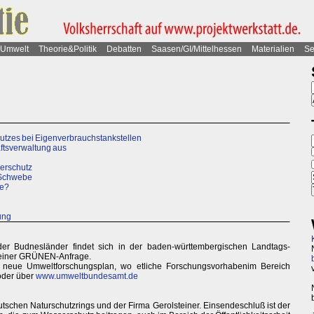
Umwelt
Theorie&Politik
Debatten
Saasen/GI/Mittelhessen
Materialien
Se
tzes bei Eigenverbrauchstankstellen
ftsverwaltung aus
erschutz
 Schwebe
ze?
ung
er Budnesländer findet sich in der baden-württembergischen Landtags-
 einer GRÜNEN-Anfrage.
neue Umweltforschungsplan, wo etliche Forschungsvorhabenim Bereich
oder über
www.umweltbundesamt.de
utschen Naturschutzrings und der Firma Gerolsteiner. Einsendeschluß ist der