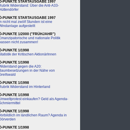
Ö-PUNKTE STARTAUSGABE 1997
Rubrik Widerstand: Über die Anti-A33-
Hüttendörfer
Ö-PUNKTE STARTAUSGABE 1997
In nicht mal zwölf Stunden ist eine
Windanlage aufgestellt
Ö-PUNKTE 1/2000 ("FRÜHJAHR")
Emanzipatorische und nationale Politik
passen nicht zusammen!
Ö-PUNKTE 1/1998
Statistik der Kritischen AktionärInnen
Ö-PUNKTE 1/1998
Widerstand gegen die A20:
Baumbesetzungen in der Nähe von
Greifswald
Ö-PUNKTE 1/1998
Rubrik Widerstand im Hinterland
Ö-PUNKTE 1/1998
Umweltprotest einkaufen? Geld als Agenda-
Schmiermittel
Ö-PUNKTE 1/1998
Vorbildlich im ländlichen Raum? Agenda in
Dörverden
Ö-PUNKTE 1/1998