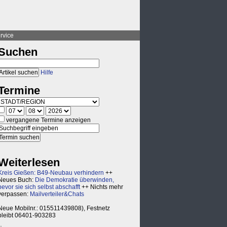
rvice
Suchen
Hilfe
Termine
vergangene Termine anzeigen
Weiterlesen
Kreis Gießen: B49-Neubau verhindern
++
Neues Buch:
Die Demokratie überwinden,
bevor sie sich selbst abschafft
++ Nichts mehr
verpassen:
Mailverteiler&Chats
Neue Mobilnr.: 015511439808), Festnetz
bleibt 06401-903283