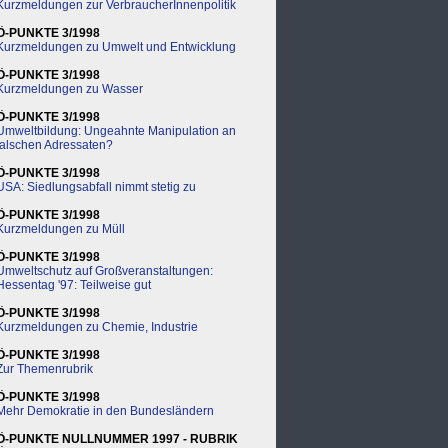
Kurzmeldungen zur VerbraucherInnenpolitik
Ö-PUNKTE 3/1998
Kurzmeldungen zu Umwelt und Entwicklung
Ö-PUNKTE 3/1998
Kurzmeldungen zu Wasser
Ö-PUNKTE 3/1998
Umweltbildung: Ungeahnte Manipulation an
falschen Adressaten?
Ö-PUNKTE 3/1998
USA: Siedlungsabfall nimmt stetig zu
Ö-PUNKTE 3/1998
Kurzmeldungen zu Müll
Ö-PUNKTE 3/1998
Umweltschutz auf Großveranstaltungen:
Hessentag '97: Teilweise gut
Ö-PUNKTE 3/1998
Kurzmeldungen zu Chemie, Industrie
Ö-PUNKTE 3/1998
Zur Themenrubrik
Ö-PUNKTE 3/1998
Mehr Demokratie in den Bundesländern
Ö-PUNKTE NULLNUMMER 1997 - RUBRIK