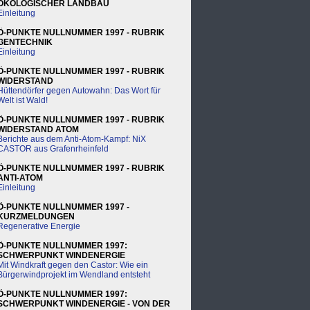
ÖKOLOGISCHER LANDBAU
Einleitung
Ö-PUNKTE NULLNUMMER 1997 - RUBRIK
GENTECHNIK
Einleitung
Ö-PUNKTE NULLNUMMER 1997 - RUBRIK
WIDERSTAND
Hüttendörfer gegen Autowahn: Das Wort für
Welt ist Wald!
Ö-PUNKTE NULLNUMMER 1997 - RUBRIK
WIDERSTAND ATOM
Berichte aus dem Anti-Atom-Kampf: NiX
CASTOR aus Grafenrheinfeld
Ö-PUNKTE NULLNUMMER 1997 - RUBRIK
ANTI-ATOM
Einleitung
Ö-PUNKTE NULLNUMMER 1997 -
KURZMELDUNGEN
Regenerative Energie
Ö-PUNKTE NULLNUMMER 1997:
SCHWERPUNKT WINDENERGIE
Mit Windkraft gegen den Castor: Wie ein
Bürgerwindprojekt im Wendland entsteht
Ö-PUNKTE NULLNUMMER 1997:
SCHWERPUNKT WINDENERGIE - VON DER