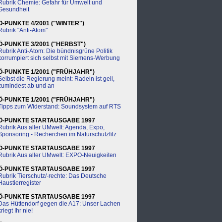
Rubrik Chemie: Gefahr für Umwelt und
Gesundheit
Ö-PUNKTE 4/2001 ("WINTER")
Rubrik "Anti-Atom"
Ö-PUNKTE 3/2001 ("HERBST")
Rubrik Anti-Atom: Die bündnisgrüne Politik
korrumpiert sich selbst mit Siemens-Werbung
Ö-PUNKTE 1/2001 ("FRÜHJAHR")
Selbst die Regierung meint: Radeln ist geil,
zumindest ab und an
Ö-PUNKTE 1/2001 ("FRÜHJAHR")
Tipps zum Widerstand: Soundsystem auf RTS
Ö-PUNKTE STARTAUSGABE 1997
Rubrik Aus aller UMwelt: Agenda, Expo,
Sponsoring - Recherchen im Naturschutzfilz
Ö-PUNKTE STARTAUSGABE 1997
Rubrik Aus aller UMwelt: EXPO-Neuigkeiten
Ö-PUNKTE STARTAUSGABE 1997
Rubrik Tierschutz/-rechte: Das Deutsche
Haustierregister
Ö-PUNKTE STARTAUSGABE 1997
Das Hüttendorf gegen die A17: Unser Lachen
kriegt Ihr nie!