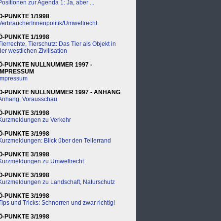
Positionen zur Agenda 1: Ja, aber ...
Ö-PUNKTE 1/1998
VerbraucherInnenpolitik/Umweltrecht
Ö-PUNKTE 1/1998
Tierrechte, Tierschutz: Das Tier als Objekt in
der westlichen Zivilisation
Ö-PUNKTE NULLNUMMER 1997 -
IMPRESSUM
Impressum
Ö-PUNKTE NULLNUMMER 1997 - ANHANG
Anhang, Vorausschau
Ö-PUNKTE 3/1998
Kurzmeldungen zu Verkehr
Ö-PUNKTE 3/1998
Kurzmeldungen: Blick über den Tellerrand
Ö-PUNKTE 3/1998
Kurzmeldungen zu Umweltrecht
Ö-PUNKTE 3/1998
Kurzmeldungen zu Landschaft, Naturschutz
Ö-PUNKTE 3/1998
Tips und Tricks: Schnorren und zwar richtig!
Ö-PUNKTE 3/1998