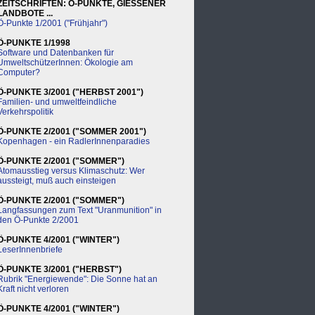
ZEITSCHRIFTEN: Ö-PUNKTE, GIESSENER
LANDBOTE ...
Ö-Punkte 1/2001 ("Frühjahr")
Ö-PUNKTE 1/1998
Software und Datenbanken für
UmweltschützerInnen: Ökologie am
Computer?
Ö-PUNKTE 3/2001 ("HERBST 2001")
Familien- und umweltfeindliche
Verkehrspolitik
Ö-PUNKTE 2/2001 ("SOMMER 2001")
Kopenhagen - ein RadlerInnenparadies
Ö-PUNKTE 2/2001 ("SOMMER")
Atomausstieg versus Klimaschutz: Wer
aussteigt, muß auch einsteigen
Ö-PUNKTE 2/2001 ("SOMMER")
Langfassungen zum Text "Uranmunition" in
den Ö-Punkte 2/2001
Ö-PUNKTE 4/2001 ("WINTER")
LeserInnenbriefe
Ö-PUNKTE 3/2001 ("HERBST")
Rubrik "Energiewende": Die Sonne hat an
Kraft nicht verloren
Ö-PUNKTE 4/2001 ("WINTER")