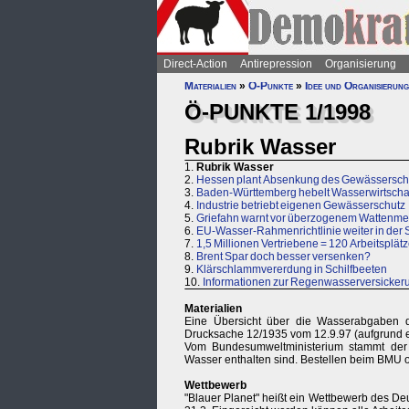
Direct-Action
Antirepression
Organisierung
Materialien
»
Ö-Punkte
»
Idee und Organisierung
Ö-PUNKTE 1/1998
Rubrik Wasser
1.
Rubrik Wasser
2.
Hessen plant Absenkung des Gewässerschu
3.
Baden-Württemberg hebelt Wasserwirtscha
4.
Industrie betriebt eigenen Gewässerschutz
5.
Griefahn warnt vor überzogenem Wattenme
6.
EU-Wasser-Rahmenrichtlinie weiter in der
7.
1,5 Millionen Vertriebene = 120 Arbeitsplät
8.
Brent Spar doch besser versenken?
9.
Klärschlammvererdung in Schilfbeeten
10.
Informationen zur Regenwasserversicker
Materialien
Eine Übersicht über die Wasserabgaben d
Drucksache 12/1935 vom 12.9.97 (aufgrund
Vom Bundesumweltministerium stammt der 
Wasser enthalten sind. Bestellen beim BMU 
Wettbewerb
"Blauer Planet" heißt ein Wettbewerb des De